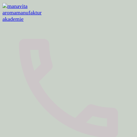
aromamanufaktur · akademie · aromaerlebnisse
manavita aromamanufaktur akademie