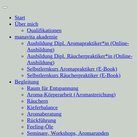
Start
Über mich
Qualifikationen
manavita akademie
Ausbildung Dipl. Aromapraktiker*in (Online-
Ausbildung)
Ausbildung Dipl. Räucherpraktiker*in (Online-
Ausbildung)
Selbstlernkurs Aromapraktiker (E-Book)
Selbstlernkurs Räucherpraktiker (E-Book)
Begleitung
Raum für Entspannung
Aroma-Körperarbeit (Aromastreichung)
Räuchern
Kieferbalance
Aromaberatung
Rückführung
Feeling-Öle
Seminare, Workshops, Aromarunden