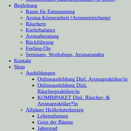
Begleitung
Raum für Entspannung
Aroma-Körperarbeit (Aromastreichung)
Räuchern
Kieferbalance
Aromaberatung
Rückführung
Feeling-Öle
Seminare, Workshops, Aromarunden
Kontakt
Shop
Ausbildungen
Onlineausbildung Dipl. Aromapraktiker/in
Onlineausbildung Dipl.
Räucherpraktiker/in
KOMBIPAKET Dipl. Räucher- &
Aromapraktiker*in
Allgäuer Heilkräuterkerzen
Lebensthemen
Geist der Bäume
Jahresrad