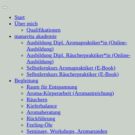
Start
Über mich
Qualifikationen
manavita akademie
Ausbildung Dipl. Aromapraktiker*in (Online-
Ausbildung)
Ausbildung Dipl. Räucherpraktiker*in (Online-
Ausbildung)
Selbstlernkurs Aromapraktiker (E-Book)
Selbstlernkurs Räucherpraktiker (E-Book)
Begleitung
Raum für Entspannung
Aroma-Körperarbeit (Aromastreichung)
Räuchern
Kieferbalance
Aromaberatung
Rückführung
Feeling-Öle
Seminare, Workshops, Aromarunden