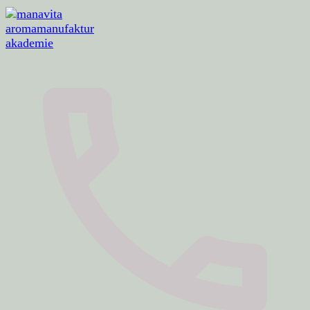
aromamanufaktur · akademie · aromaerlebnisse
manavita aromamanufaktur akademie