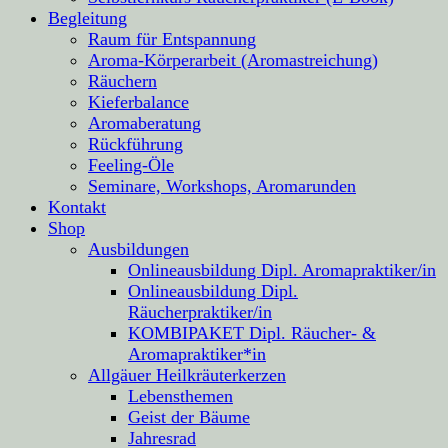
Begleitung
Raum für Entspannung
Aroma-Körperarbeit (Aromastreichung)
Räuchern
Kieferbalance
Aromaberatung
Rückführung
Feeling-Öle
Seminare, Workshops, Aromarunden
Kontakt
Shop
Ausbildungen
Onlineausbildung Dipl. Aromapraktiker/in
Onlineausbildung Dipl.
Räucherpraktiker/in
KOMBIPAKET Dipl. Räucher- &
Aromapraktiker*in
Allgäuer Heilkräuterkerzen
Lebensthemen
Geist der Bäume
Jahresrad