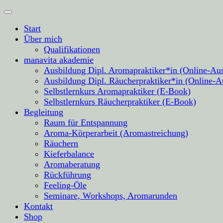
Start
Über mich
Qualifikationen
manavita akademie
Ausbildung Dipl. Aromapraktiker*in (Online-Au
Ausbildung Dipl. Räucherpraktiker*in (Online-A
Selbstlernkurs Aromapraktiker (E-Book)
Selbstlernkurs Räucherpraktiker (E-Book)
Begleitung
Raum für Entspannung
Aroma-Körperarbeit (Aromastreichung)
Räuchern
Kieferbalance
Aromaberatung
Rückführung
Feeling-Öle
Seminare, Workshops, Aromarunden
Kontakt
Shop