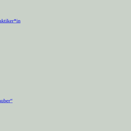
ktiker*in
auber“