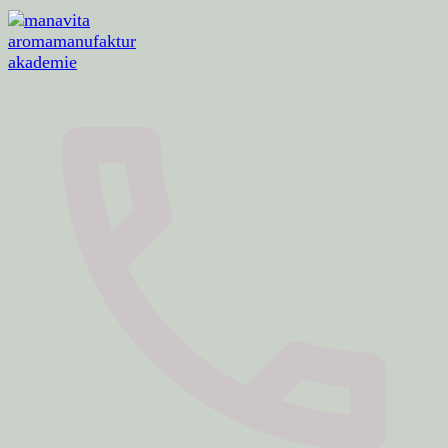
aromamanufaktur · akademie · aromaerlebnisse
manavita aromamanufaktur akademie