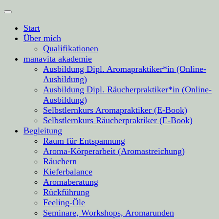
Start
Über mich
Qualifikationen
manavita akademie
Ausbildung Dipl. Aromapraktiker*in (Online-
Ausbildung)
Ausbildung Dipl. Räucherpraktiker*in (Online-
Ausbildung)
Selbstlernkurs Aromapraktiker (E-Book)
Selbstlernkurs Räucherpraktiker (E-Book)
Begleitung
Raum für Entspannung
Aroma-Körperarbeit (Aromastreichung)
Räuchern
Kieferbalance
Aromaberatung
Rückführung
Feeling-Öle
Seminare, Workshops, Aromarunden