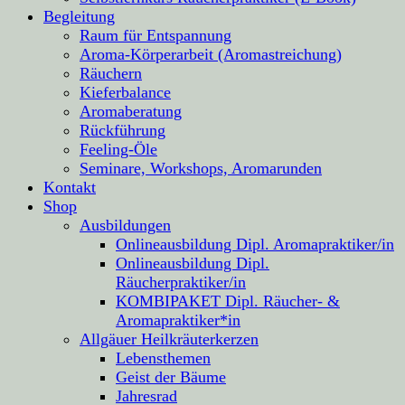
Begleitung
Raum für Entspannung
Aroma-Körperarbeit (Aromastreichung)
Räuchern
Kieferbalance
Aromaberatung
Rückführung
Feeling-Öle
Seminare, Workshops, Aromarunden
Kontakt
Shop
Ausbildungen
Onlineausbildung Dipl. Aromapraktiker/in
Onlineausbildung Dipl.
Räucherpraktiker/in
KOMBIPAKET Dipl. Räucher- &
Aromapraktiker*in
Allgäuer Heilkräuterkerzen
Lebensthemen
Geist der Bäume
Jahresrad