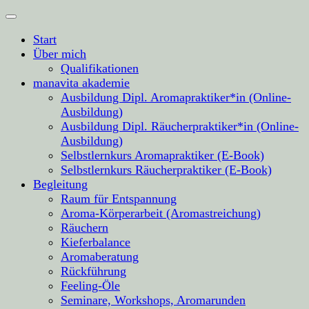
Start
Über mich
Qualifikationen
manavita akademie
Ausbildung Dipl. Aromapraktiker*in (Online-
Ausbildung)
Ausbildung Dipl. Räucherpraktiker*in (Online-
Ausbildung)
Selbstlernkurs Aromapraktiker (E-Book)
Selbstlernkurs Räucherpraktiker (E-Book)
Begleitung
Raum für Entspannung
Aroma-Körperarbeit (Aromastreichung)
Räuchern
Kieferbalance
Aromaberatung
Rückführung
Feeling-Öle
Seminare, Workshops, Aromarunden