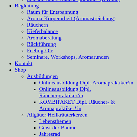
Begleitung
Raum für Entspannung
Aroma-Körperarbeit (Aromastreichung)
Räuchern
Kieferbalance
Aromaberatung
Rückführung
Feeling-Öle
Seminare, Workshops, Aromarunden
Kontakt
Shop
Ausbildungen
Onlineausbildung Dipl. Aromapraktiker/in
Onlineausbildung Dipl.
Räucherpraktiker/in
KOMBIPAKET Dipl. Räucher- &
Aromapraktiker*in
Allgäuer Heilkräuterkerzen
Lebensthemen
Geist der Bäume
Jahresrad