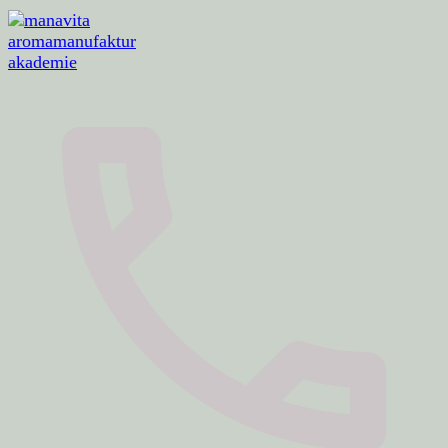
aromamanufaktur · akademie · aromaerlebnisse
manavita aromamanufaktur akademie