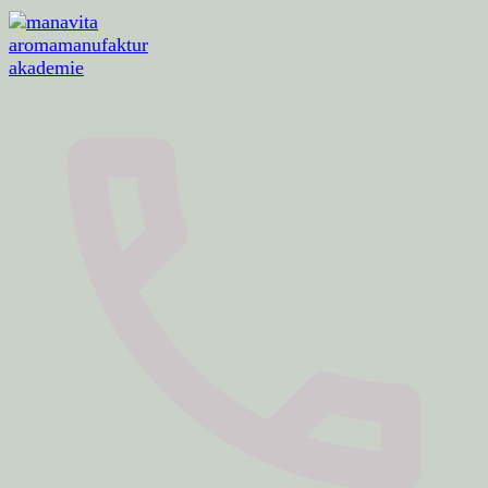
aromamanufaktur · akademie · aromaerlebnisse
manavita aromamanufaktur akademie