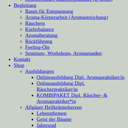
Begleitung
Raum für Entspannung
Aroma-Körperarbeit (Aromastreichung)
Räuchern
Kieferbalance
Aromaberatung
Rückführung
Feeling-Öle
Seminare, Workshops, Aromarunden
Kontakt
Shop
Ausbildungen
Onlineausbildung Dipl. Aromapraktiker/in
Onlineausbildung Dipl.
Räucherpraktiker/in
KOMBIPAKET Dipl. Räucher- &
Aromapraktiker*in
Allgäuer Heilkräuterkerzen
Lebensthemen
Geist der Bäume
Jahresrad