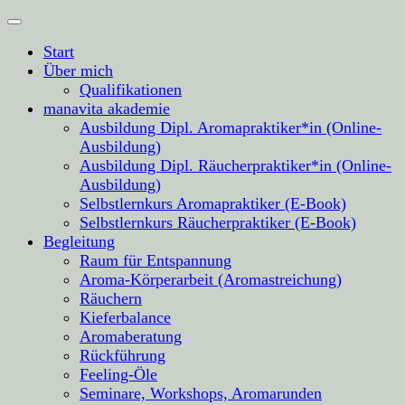
Start
Über mich
Qualifikationen
manavita akademie
Ausbildung Dipl. Aromapraktiker*in (Online-
Ausbildung)
Ausbildung Dipl. Räucherpraktiker*in (Online-
Ausbildung)
Selbstlernkurs Aromapraktiker (E-Book)
Selbstlernkurs Räucherpraktiker (E-Book)
Begleitung
Raum für Entspannung
Aroma-Körperarbeit (Aromastreichung)
Räuchern
Kieferbalance
Aromaberatung
Rückführung
Feeling-Öle
Seminare, Workshops, Aromarunden